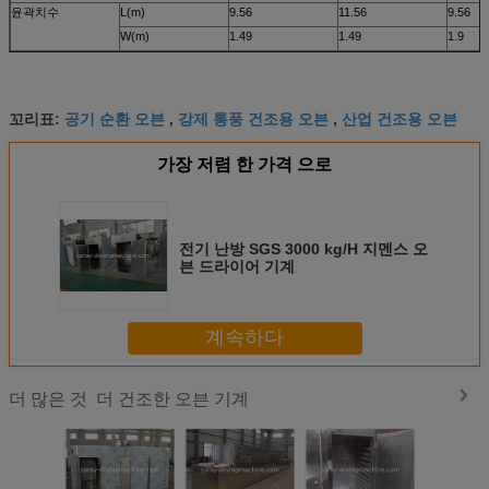
윤곽치수
L(m)
9.56
11.56
9.56
W(m)
1.49
1.49
1.9
공기 순환 오븐
강제 통풍 건조용 오븐
산업 건조용 오븐
꼬리표:
,
,
가장 저렴 한 가격 으로
전기 난방 SGS 3000 kg/H 지멘스 오
븐 드라이어 기계
계속하다
더 건조한 오븐 기계
더 많은 것