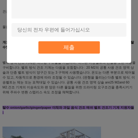
건조시간 : 0.25-1.5h
물은 건조 뒤에 남았습니다 : 5%-25%(controllable)
개요는 메쉬 벨트 건조기 기계를 말려 onion/garlic/ginger/paper 야채와 과일 음식을 탈
제출
수했습니다
벨트 방식 건조 기계는 박스형 구조물을 가집니다. 박스는 이송벨트의 단일층 또는 다층을
구비합니다. 벨트 방식 건조 기계는 다음을 포함합니다 : 20 M2의 공통 사용 건조 영역 상
술과 단층 벨트 방식이 양구간 또는 3 구역에 사용했습니다. 온도는 다른 부분으로 제어될
수 있고, 자동적으로 환경에 따라 조정될 수 있습니다. (판형을 돌리는) 다층 벨트 방식. 이
송벨트는 체눈 또는 표척대일 수 있습니다. 공통 사용 건조 영역 상술 are25 M2and 60
M2.건조 기계의 이송속도와 팬 양은 다른 물질을 위한 드라이링 요구조건을 충족시키기
위해 주파수 변환 스텝리스 속도 조정을 채택합니다.
탈수 onion/garlic/ginger/paper 야채와 과일 음식 건조 메쉬 벨트 건조기 기계 지원자들
: