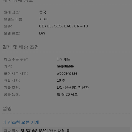
원래 장소:
중국
브랜드 이름:
YIBU
인증:
CE / UL / SGS / EAC / CR – TU
모델 번호:
DW
결제 및 배송 조건
최소 주문 수량:
1개 세트
가격:
negotiable
포장 세부 사항:
woodencase
배달 시간:
10 주
지불 조건:
L/C (신용장), 전신환
공급 능력:
달 당 20 세트
설명
더 건조한 오븐 기계
금속 물자:
SUS316/SUS304/탄소 강철, 등