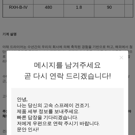
RXH-B-IV
480
1.8
90
기계 설명
야채 드라이어는 수년간의 우리의 회사에 의해 축적된 경험을 기반으로 하고, 해외에서 첨
단 설비의 우위를 통합했습니다. 전체 장비는 정확하게 수출국 식료품 위생 표준을 기반으
로 스테인레스 강에 의해 제조됩니다. 취급 라인은 과학적인 계획되고 잘 제조합니다, 합
리적 설계와 믿을 만한 운영과 넓게 있는 높은 자동화가 야채 탈수에 사용했습니다.
메시지를 남겨주세요
곧 다시 연락 드리겠습니다!
수티러블프로덕츠 :양배추, 콜리플라워, 시금치, 그린프로스리, 부추파, 마늘, 콩나물, 당
근, 아가리크, 생강, 켈프 ect..
고객 요구사항에 따른 일일 생산량 1-10 톤
주요 기술적인 매개 변수는 메쉬 벨트 건조기 기계를 말려 onion/garlic/ginger/paper 야
채와 과일 음식을 탈수했습니다
건조 온도 : 50-120' Ｃ