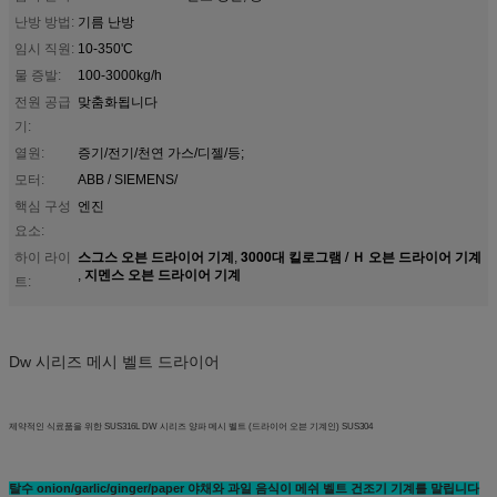
난방 방법:
기름 난방
임시 직원:
10-350'C
물 증발:
100-3000kg/h
전원 공급
맞춤화됩니다
기:
열원:
증기/전기/천연 가스/디젤/등;
모터:
ABB / SIEMENS/
핵심 구성
엔진
요소:
스그스 오븐 드라이어 기계
3000대 킬로그램 / Ｈ 오븐 드라이어 기계
하이 라이
,
지멘스 오븐 드라이어 기계
,
트:
Dw 시리즈 메시 벨트 드라이어
제약적인 식료품을 위한 SUS316L DW 시리즈 양파 메시 벨트 (드라이어 오븐 기계인) SUS304
탈수 onion/garlic/ginger/paper 야채와 과일 음식이 메쉬 벨트 건조기 기계를 말립니다