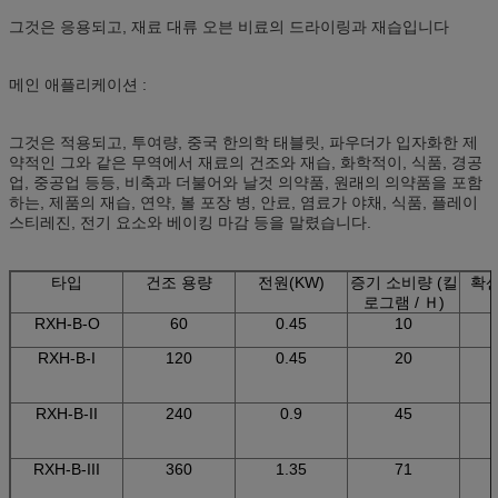
그것은 응용되고,
재료 대류 오븐 비료의
드라이링과 재습입니다
메인 애플리케이션 :
그것은 적용되고, 투여량, 중국 한의학 태블릿, 파우더가 입자화한 제
약적인 그와 같은 무역에서 재료의 건조와 재습, 화학적이, 식품, 경공
업, 중공업 등등, 비축과 더불어와 날것 의약품, 원래의 의약품을 포함
하는, 제품의 재습, 연약, 볼 포장 병, 안료, 염료가 야채, 식품, 플레이
스티레진, 전기 요소와 베이킹 마감 등을 말렸습니다.
타입
건조 용량
전원(KW)
증기 소비량 (킬
확산
로그램 / Ｈ)
RXH-B-O
60
0.45
10
RXH-B-I
120
0.45
20
RXH-B-II
240
0.9
45
RXH-B-III
360
1.35
71