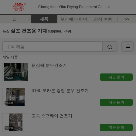
Changzhou Yibu Drying Equipment Co., Ltd
집
제품
우리에 대하여
공장 여행
>>
살포 건조용 기계
품질
supplier.
(49)
제일 제품
원심력 분무건조기
지금 문의
316L 오카본 강철 분무 건조기
지금 문의
고속 스프레이 건조기
지금 문의