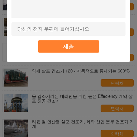
연락처
효모 가수분해 산물 살포 건조기 급속한 건조용 속도
압축 공기
연락처
크산토필 추출물 실험실 분무 건조기 기계 폭발 방지
제출
저온
연락처
약제 살포 건조기 120 - 자동적으로 통제되는 600℃
연락처
물 감소시키는 대리인을 위한 높은 Effeciency 계약 살
포 진공 건조기
연락처
리튬 철 인산염 살포 건조기, 화학 산업 분무 건조기 기
계
연락처