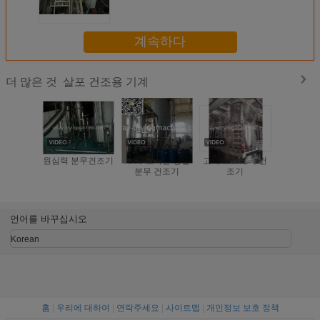
계속하다
살포 건조용 기계
더 많은 것
원심력 분무건조기
316L 오카본 강철
고속 스프레이 건
SUS304 
분무 건조기
조기
우더를 위
를 위한 
분무 건
언어를 바꾸십시오
Korean
홈
|
우리에 대하여
|
연락주세요
|
사이트맵
|
개인정보 보호 정책