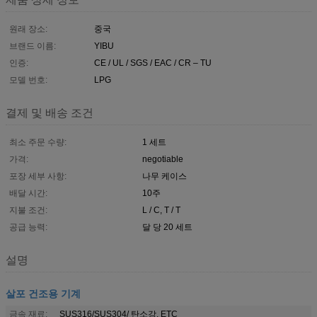
원래 장소:
중국
브랜드 이름:
YIBU
인증:
CE / UL / SGS / EAC / CR – TU
모델 번호:
LPG
결제 및 배송 조건
최소 주문 수량:
1 세트
가격:
negotiable
포장 세부 사항:
나무 케이스
배달 시간:
10주
지불 조건:
L / C, T / T
공급 능력:
달 당 20 세트
설명
살포 건조용 기계
금속 재료:
SUS316/SUS304/ 탄소강, ETC