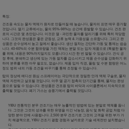
특징:
건조용 속도는 물자 액체가 원자로 만들어질 때 높습니다, 물자의 표면 매우 증가할
것입니다. 열기 교류에서는, 물의 95%-98%는 순간에 증발할 수 있습니다. 건조 완
료의 시간은 몇 초만입니다. 이것은 열 - 과민한 물자를 말리기를 위해 특히 적당합
니다. 그것의 완성품은 좋은 균등성, 교류 능력 & 가용성을 소유합니다. 그리고 완
성품은 순수성에서 높고 질에서 좋습니다. 생산 절차는 간단하 가동 및 통제는 쉽습
니다. 40-60%의 수분 함유량을 가진 액체는 분말 또는 입자 제품으로 (특별한 물자
를 위해, 내용은 90%까지일지도 모릅니다.) 시간 한 번 말릴 수 있습니다. 건식 공
정 후에, 분쇄하고 생산에 있는 가동 절차를 감소시키고 제품 순수성을 강화하기 위
하여 분류를 위한 아무 필요도, 없습니다. 제품 입자 직경, 풀림 및 수분 함량은 어느
정도 범위 내의 가동 조건을 바꾸기를 통해 조정될 수 있습니다.
탑의 정상에 에디션 원심 스프레이어는 극단적으로 정밀한 안개 액체 구슬로, 물자
액체 자전하고 살포될 것입니다. 아주 열 공기 접촉의 단기간을 통해, 물자는 완성
품으로 말릴 수 있습니다. 완성품은 건조용 탑의 바닥과 사이클론에서 지속적으로
출력될 것입니다. 폐기 가스는 송풍기에서 출력될 것입니다.
YIBU 전통적인 분무 건조기는 매우 능률적인 방법에 있는 분말로 액체를 돕니
다. 그것은 그것의 성과를 위한 유명을 이긴 낙농장, 음식 및 화학 공업 처럼 다
양한 분야 안에 사용됩니다. 2,500 분무 건조기로 그것의 고객을 위한 부가 가
치 해결책으로, YIBU 건조기 결합 경험과 날카로운 기술 세계전반 설치했습니
다.