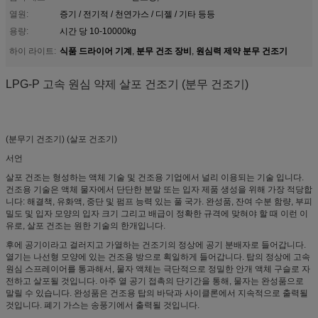
열원:
증기 / 전기적 / 천연가스 / 디젤 / 기타 등등
용량:
시간 당 10-10000kg
식품 드라이어 기계
분무 건조 장비
원심력 제약 분무 건조기
하이 라이트:
,
,
LPG-P 고속 원심 약제 살포 건조기 (분무 건조기)
(분무기 건조기) (살포 건조기)
서언
살포 건조는 형성하는 액체 기술 및 건조용 기업에서 널리 이용되는 기술 입니다.
건조용 기술은 액체 물자에서 단단한 분말 또는 입자 제품 생성을 위해 가장 적당합
니다: 해결책, 유화액, 중단 및 펌프 능력 있는 풀 국가. 완성품, 잔여 수분 함량, 부피
밀도 및 입자 모양의 입자 크기 그리고 배급이 정확한 규격에 맞혀야 할 때 이런 이
유로, 살포 건조는 원한 기술의 한개입니다.
후에 공기이라고 걸러지고 가열하는 건조기의 정상에 공기 분배자로 들어갑니다.
열기는 나선형 모양에 있는 건조용 방으로 획일하게 들어갑니다. 탑의 정상에 고속
원심 스프레이어를 통과해서, 물자 액체는 극단적으로 정밀한 안개 액체 구슬로 자
전하고 살포될 것입니다. 아주 열 공기 접촉의 단기간을 통해, 물자는 완성품으로
말릴 수 있습니다. 완성품은 건조용 탑의 바닥과 사이클론에서 지속적으로 출력될
것입니다. 폐기 가스는 송풍기에서 출력될 것입니다.