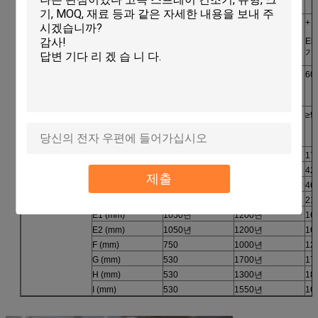
ia. 원자로 만드는 디스크의
열원
전기
전기
+
Ele
기름
(kw)
9
45
60
전기 히이터의 분말
(%)
≥95
≥95
≥9
건조한 분말 (%)의 수확량
참고를 위한 임명
A (mm)
1000년
1290년
17
크기
B (mm)
2100
3410
42
제출
C (mm)
2300
4260
46
φ D (mm)
1060년
1800년
21
E1 (mm)
1050년
1200년
16
E2 (mm)
1050년
1200년
16
F (mm)
750
1000년
12
G (mm)
530
1700년
17
H (mm)
530
1300년
18
I (mm)
530
1550년
16