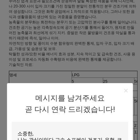
주어진 업계 표준과 필요조건에 순응하여 말릴 특정한 제품을 위해 디자인해,
나 20-300 사이 입자 크기를 가진 정밀한 분말이 전통적인 분무 건조기에 의하
여 생성합니다. 그것은 화학 공업에서 1 차적으로 적용됩니다, 그러나 또한 음
식과 생활용품의 생산에 있는 귀중품을 증명했습니다.
농축물의 분무화는 회전하는 분무기 또는 고압적인 분사구를 통해 일어납니다.
건조한 공기는 높은 각측정속도에 공기 분산기를 통해서 들어가, 원자로 만들
어진 농축물과 최선에게 섞기 지키. 증발은 작은 물방울이 건조용 약실을 통과
하기 때문에 즉석, 일어나 이어.
자연적인 방향 및 풍미의 수분 함유량의 완벽한 통제, 입자 구조, 입자 크기 배
급, 가용성 및 습윤성 및 보유.
탁월한 성과/요한 비율 에너지 효과 성분, 지속 적이고 및 급속한 건조, 사용 용
이성 및 프로세스 자동화 수확량과 비용에 완벽한 통제를 제공합니다.
기술적인 자료:
명세
LPG
5
25
50
인레트 공기의 Tep
350°C 보다는 더 적은
출구 공기의 Tep
80-90
메시지를 남겨주세요
(kg/h)
5
25
50
곧 다시 연락 드리겠습니다!
증발된 수용량
전달하는
압축공기
기계에 의하여
(rpm) 자전 속도
25000
22000
21
(mm)
50
120
12