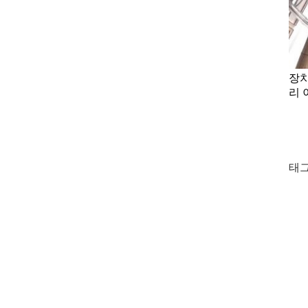
장치
리
태그