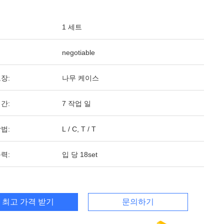
1 세트
negotiable
장:
나무 케이스
간:
7 작업 일
법:
L / C, T / T
력:
입 당 18set
최고 가격 받기
문의하기