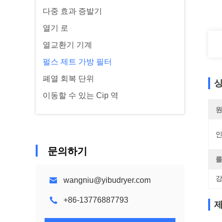
다중 효과 증발기
열기 로
열교환기 기계
펄스 제트 가방 필터
폐열 회복 단위
상
이동할 수 있는 Cip 역
원
문의하기
를
강
wangniu@yibudryer.com
+86-13776887793
제