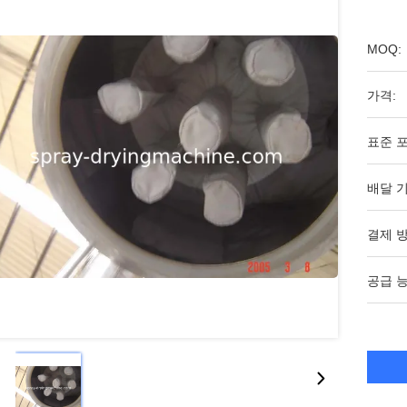
MOQ:
가격:
표준 포
배달 기
결제 방
공급 능