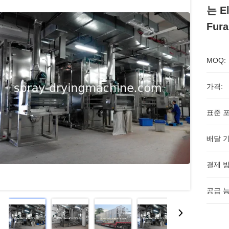
는 E
Fur
MOQ:
가격:
표준 포
배달 기
결제 방
공급 능