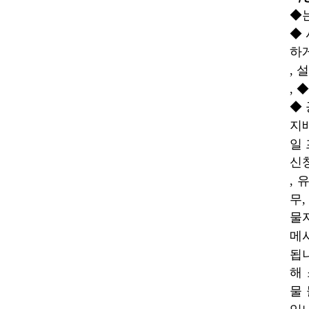
◆
◆
하
, 
, 
◆ 
지배
일
신청
, 
무,
물
메
됩
해
물