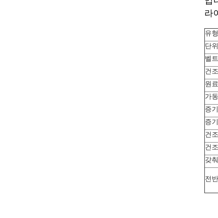
입
라
유
단위
벨트 
건조
원료
가동 
증기
증기
건조시
건조용
갖춰
전반