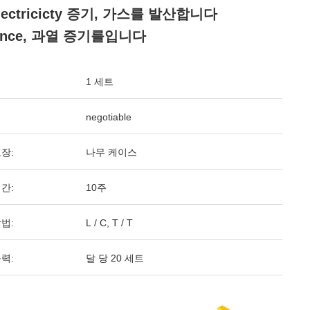
lectricicty 증기, 가스를 발산합니다
ance, 과열 증기를입니다
1 세트
negotiable
장:
나무 케이스
간:
10주
법:
L / C, T / T
력:
달 당 20 세트