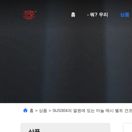
홈
- 뭐? 우리
상품
홈
>
상품
>
SUS304의 열원에 있는 마늘 메시 벨트 건조기는
상품