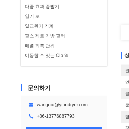
다중 효과 증발기
열기 로
열교환기 기계
펄스 제트 가방 필터
폐열 회복 단위
상
이동할 수 있는 Cip 역
원
문의하기
금
wangniu@yibudryer.com
물
+86-13776887793
열
강