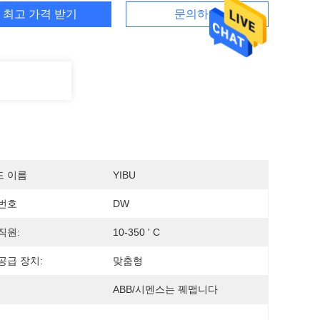
최고 가격 받기
문의하기
드 이름
YIBU
번호
DW
직원:
10-350 ' C
공급 장치:
맞춤형
ABB/시멘스는 꿰맵니다