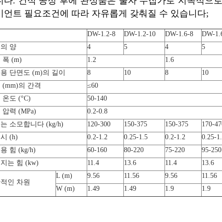
니다. 건식 공정 후에 완성품은 물자 수집가로 지속적으로
이언트 필요조건에 따라 자유롭게 갖춰질 수 있습니다;
형
DW-1.2-8
DW-1.2-10
DW-1.6-8
DW-1.
의 양
4
5
4
5
폭 (m)
1.2
1.6
용 단면도 (m)의 길이
8
10
8
10
 (mm)의 간격
≤60
온도 (°C)
50-140
 압력 (MPa)
0.2-0.8
는 소모합니다 (kg/h)
120-300
150-375
150-375
170-47
 (h)
0.2-1.2
0.25-1.5
0.2-1.2
0.25-1
 힘 (kg/h)
60-160
80-220
75-220
95-250
지는 힘 (kw)
11.4
13.6
11.4
13.6
L (m)
9.56
11.56
9.56
11.56
적인 차원
W (m)
1.49
1.49
1.9
1.9