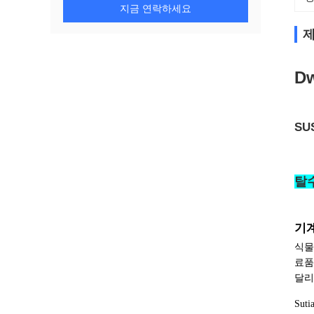
지금 연락하세요
제
D
SU
탈
기
식물
료품
달리
Sut