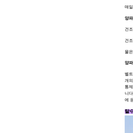
매일
양파
건조 
건조시
물은
양파
벨트
개의
통제
니다
에 
탈수