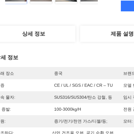
상세 정보
제품 설명
세 정보
래 장소
중국
브랜
인증
CE / UL / SGS / EAC / CR – TU
모델 
속 물자:
SUS316/SUS304/탄소 강철, 등
임시 
 증발:
100-3000kg/h
전원 
원:
증기/전기/천연 가스/디젤/등;
모터:
조하다:
산업 건조용 오븐
, 
공기 순환 오븐