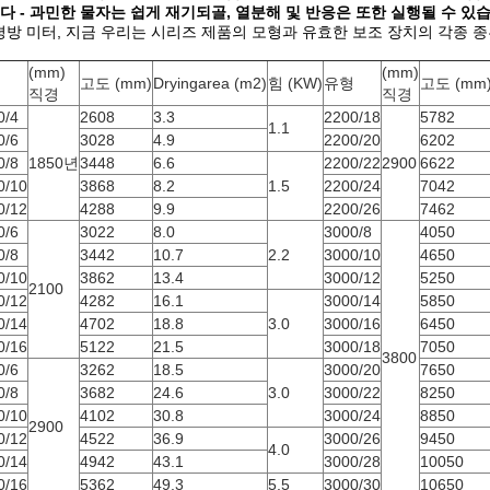
다 - 과민한 물자는 쉽게 재기되골, 열분해 및 반응은 또한 실행될 수 있
 평방 미터, 지금 우리는 시리즈 제품의 모형과 유효한 보조 장치의 각종 
(mm)
(mm)
형
고도 (mm)
Dryingarea (m2)
힘 (KW)
유형
고도 (mm
직경
직경
0/4
2608
3.3
2200/18
5782
1.1
0/6
3028
4.9
2200/20
6202
0/8
1850년
3448
6.6
2200/22
2900
6622
0/10
3868
8.2
1.5
2200/24
7042
0/12
4288
9.9
2200/26
7462
0/6
3022
8.0
3000/8
4050
0/8
3442
10.7
2.2
3000/10
4650
0/10
3862
13.4
3000/12
5250
2100
0/12
4282
16.1
3000/14
5850
0/14
4702
18.8
3.0
3000/16
6450
0/16
5122
21.5
3000/18
7050
3800
0/6
3262
18.5
3000/20
7650
0/8
3682
24.6
3.0
3000/22
8250
0/10
4102
30.8
3000/24
8850
2900
0/12
4522
36.9
3000/26
9450
4.0
0/14
4942
43.1
3000/28
10050
0/16
5362
49.3
5.5
3000/30
10650