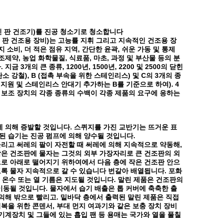
인 판 건조기)를 진공 청소기로 청소합니다
인 판 건조용 장비)는 고능률 지휘 그리고 지속적인 건조용 장
 소비, 더 적은 점유 지역, 간단한 윤곽, 쉬운 가동 및 통제
제약, 농업 화학물질, 식료품, 마초, 과정 및 부산물 등의 분
개의 큰 종류, 1200년, 1500년, 2200 및 2500의 닫힌
 강철), B (접촉 부속을 위한 스테인리스) 및 C의 3개의 종
 지원 및 스테인리스 안대기 추가하는 B를 기준으로 하여). 4
한 보조 장치의 각종 종류의 수백이 각종 제품의 요구에 응하는
에 의해 증발할 것입니다. 스퀴지를 가진 교반기는 뜨거운 표
된 습기는 진공 펌프에 의해 양수될 것입니다.
리고 써레의 팔이 자전할 때 써레에 의해 지속적으로 약동해,
작은 건조판에 물자는 그것의 외부 가장자리로 큰 건조판의 외
으로 아래로 떨어지기 위하여에서 다음 층에 작은 건조판 안으
록 물자 지속적으로 갈 수 있습니다 번갈아 배열됩니다. 포화
 온수 또는 열 기름은 지도될 것입니다. 말린 제품은 건조판의
이동될 것입니다. 물자에서 습기 배출은 톱 커버에 축축한 출
 의해 밖으로 빨리고. 밑바닥 층에서 출력된 말린 제품은 직접
복을 위한 콘덴서, 부대 먼지 여과기와 같은 보충 장치 장비
기계장치 및 그들에 있는 흡입 팬 등 용매는 국가와 열을 풀칠