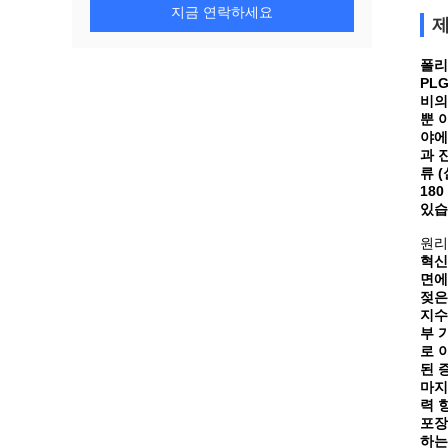
지금 연락하세요
제
폴리
PL
비의
뿐 
야에
과 
류 
18
있습
원리
혁신
면에
젖은
지수
부 
로 
된 
마지
력 
포장
하는