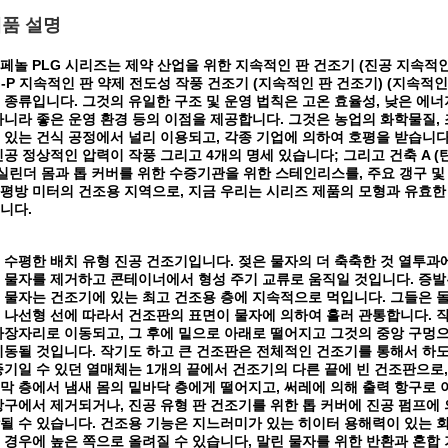
품 설명
페놀 PLG 시리즈는 제약 산업을 위한 지속적인 판 건조기 (진공 지속적
G-P 지속적인 판 약제 전도성 작풍 건조기 (지속적인 판 건조기) (지속적
 종류입니다. 그것의 유일한 구조 및 운영 법칙은 고온 효율성, 낮은 에너지
아니라 좋은 운영 환경 등의 이점을 제공합니다. 그것은 농업의 화학물질, 조
 있는 건식 공정에서 널리 이용되고, 각종 기업에 의하여 호평을 받습니다. 지금 3
진공 정상적인 압력이 작풍 그리고 4개의 명세 있습니다; 그리고 건축 A (탄소
(실린더 몸과 톱 커버를 위한 수증기관을 위한 스테인리스를, 주요 갱구 및
0 평방 미터의 건조용 지역으로, 지금 우리는 시리즈 제품의 모형과 유효
니다.
 수평한 배치 유형 진공 건조기입니다. 젖은 물자의 더 축축한 것 열투과
 물자를 제거하고 콘테이너에서 형성 주기 교류로 움직일 것입니다. 증발
 물자는 건조기에 있는 최고 건조용 층에 지속적으로 먹입니다. 그들은 돌
 나선형 선에 따라서 건조판의 표면이 물자에 의하여 흘러 관통합니다. 
가장자리로 이동되고, 그 후에 밑으로 아래로 떨어지고 그것의 중앙 구멍
이동될 것입니다. 작기도 하고 큰 건조판은 전체적인 건조기를 통해서 하도
증기일 수 있던 열매체는 1개의 끝에서 건조기의 다른 끝에 빈 건조판으로,
막 층에서 냄새 몸의 밑바닥 층에게 떨어지고, 써레에 의해 출력 항구로 
항구에서 제거되거나, 진공 유형 판 건조기를 위한 톱 커버에 진공 펌프에
될 수 있습니다. 건조용 기능은 지느러미가 있는 히이터 용해력이 있는 회
 경우에 높은 쪽으로 올려질 수 있습니다, 말린 물자를 위한 반환과 혼합 