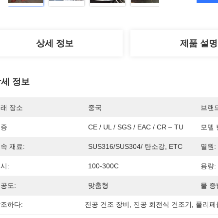
상세 정보
제품 설명
세 정보
래 장소
중국
브랜
인증
CE / UL / SGS / EAC / CR – TU
모델 
속 재료:
SUS316/SUS304/ 탄소강, ETC
열원:
시:
100-300C
용량:
공도:
맞춤형
물 증
조하다:
진공 건조 장비
, 
진공 회전식 건조기
, 
폴리페