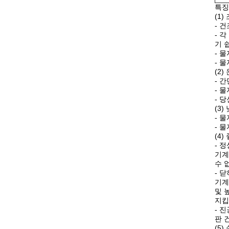
특징
(1
-
건
-
각
기 
-
물
-
물
(2
-
간
-
물
-
당
(3
-
물
-
물
(4
-
정
기계
수 
-
닫
기계
및 
지킵
-
진
판 
(5)