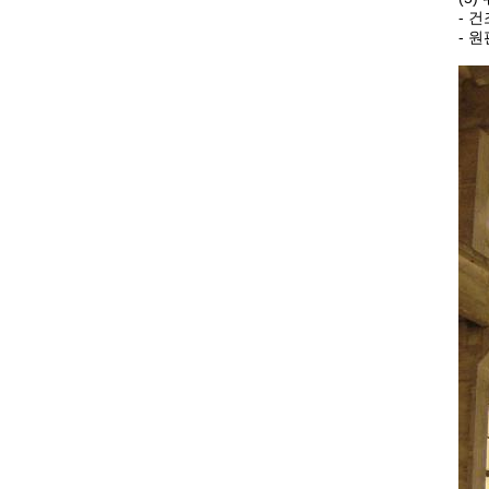
-
건
-
원