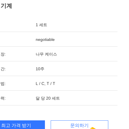
 기계
1 세트
negotiable
장:
나무 케이스
간:
10주
법:
L / C, T / T
력:
달 당 20 세트
최고 가격 받기
문의하기