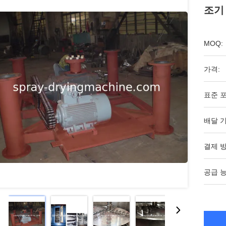
조기
MOQ:
가격:
표준 포
배달 기
결제 방
공급 능