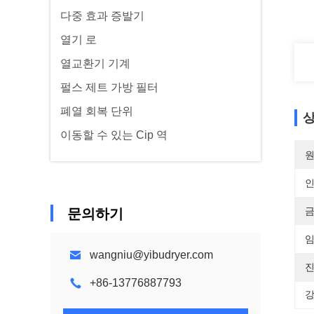
다중 효과 증발기
열기 로
열교환기 기계
펄스 제트 가방 필터
폐열 회복 단위
상
이동할 수 있는 Cip 역
원
금
문의하기
임
wangniu@yibudryer.com
진
+86-13776887793
강