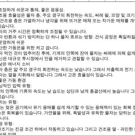
) 조정하게 쉬운과 통제, 좋은 응용성.
조용 효율성은 물자 층, 주요 갱구의 회전하는 속도, 써레 팔, 모양 및 크
 건조용 층은 가열하거나 냉각을 위해 뜨거운 매체 또는 차가운 매체를 
쉽습니다.
자의 거주 시간은 정확하게 조정될 수 있습니다.
자 반환과 섞기 방지하는 단 하나 물자 흐르는 방향. 건식 공정은 획일하질
) 운영하게 쉬운
단한 가동은을 위한 켜고 끕니다.
자 먹인 것이 멈추어진 후에, 기계의 안쪽에 잔여 물자는 써레에 의해 쉽게
신은 대규모 투시창에서 안을 제거하고 관찰할 수 있습니다.
) 낮은 에너지 소비
자 층은 얇 주요 갱구의 회전하는 속도는 낮습니다 그래서 저출력과 전기
자는 열을 지휘해서 말립니다 그래서 고온 효율성이 있습니다.
) 좋은 가동 환경
상적인 압력 유형:
의 안쪽에 기류의 속도는 낮 습도는 상단과 낮게 총결산에서 높습니다 그
없습니다.
히는 유형:
는 젖은 공기에서 유기 용매를 쉽게 재기할 수 있는 용해력이 있는 회복 
높은 회복율이 있습니다. 가연물을 위해, 폭발성과 유독한 물자는 닫히는 
니다.
공 유형:
건조기는 진공 조건 하에서 작동하고 있습니다 그리고 건조용 열 - 과민한
 쉬운 임명