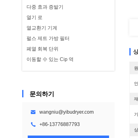
다중 효과 증발기
열기 로
열교환기 기계
펄스 제트 가방 필터
폐열 회복 단위
상
이동할 수 있는 Cip 역
원
문의하기
재
wangniu@yibudryer.com
기
+86-13776887793
상