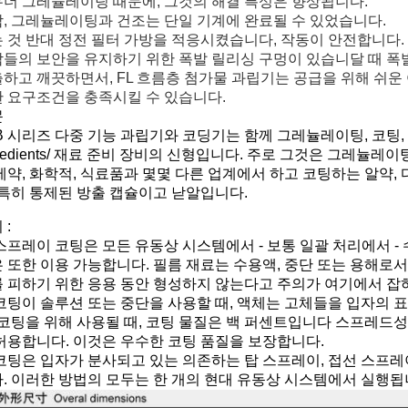
더 그레뉼레이팅 때문에, 그것의 해결 특성은 향상됩니다.
, 그레뉼레이팅과 건조는 단일 기계에 완료될 수 있었습니다.
 것 반대 정전 필터 가방을 적응시켰습니다, 작동이 안전합니다.
들의 보안을 유지하기 위한 폭발 릴리싱 구멍이 있습니달 때 폭발
하고 깨끗하면서, FL 흐름층 첨가물 과립기는 공급을 위해 쉬운
 요구조건을 충족시킬 수 있습니다.
문
B 시리즈 다중 기능 과립기와 코딩기는 함께 그레뉼레이팅, 코
gredients/ 재료 준비 장비의 신형입니다. 주로 그것은 그레뉼
제약, 화학적, 식료품과 몇몇 다른 업계에서 하고 코팅하는 알약, 
 특히 통제된 방출 캡슐이고 낟알입니다.
 :
스프레이 코팅은 모든 유동상 시스템에서 - 보통 일괄 처리에서 - 
 또한 이용 가능합니다. 필름 재료는 수용액, 중단 또는 용해로
 피하기 위한 응용 동안 형성하지 않는다고 주의가 여기에서 잡
코팅이 솔루션 또는 중단을 사용할 때, 액체는 고체들을 입자의 
 코팅을 위해 사용될 때, 코팅 물질은 백 퍼센트입니다 스프레드성.
허용합니다. 이것은 우수한 코팅 품질을 보장합니다.
코팅은 입자가 분사되고 있는 의존하는 탑 스프레이, 접선 스프레
. 이러한 방법의 모두는 한 개의 현대 유동상 시스템에서 실행됩