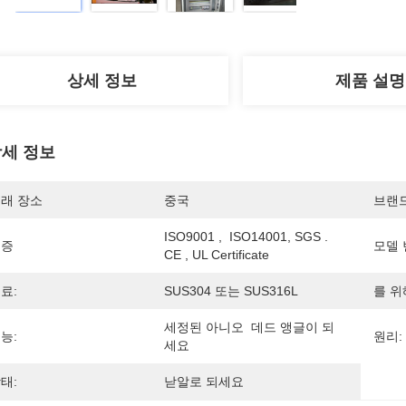
상세 정보
제품 설명
세 정보
래 장소
중국
브랜
ISO9001 ,  ISO14001, SGS . 
인증
모델 
CE , UL Certificate
료:
SUS304 또는 SUS316L
를 위
세정된 아니오  데드 앵글이 되
능:
원리:
세요
태:
낟알로 되세요