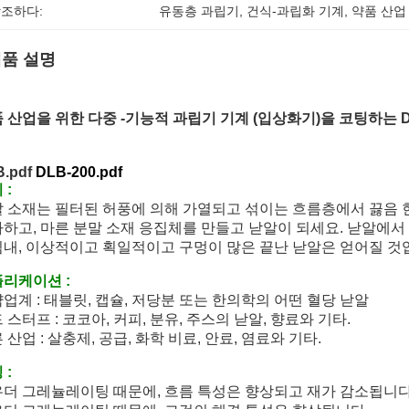
조하다:
유동층 과립기
, 
건식-과립화 기계
, 
약품 산업
품 설명
 산업을 위한 다중 -기능적 과립기 기계 (입상화기)을 코팅하는 
B.pdf
DLB-200.pdf
 :
 소재는 필터된 허풍에 의해 가열되고 섞이는 흐름층에서 끓음 
하고, 마른 분말 소재 응집체를 만들고 낟알이 되세요. 낟알에서
내, 이상적이고 획일적이고 구멍이 많은 끝난 낟알은 얻어질 것
리케이션 :
업계 : 태블릿, 캡슐, 저당분 또는 한의학의 어떤 혈당 낟알
 스터프 : 코코아, 커피, 분유, 주스의 낟알, 향료와 기타.
 산업 : 살충제, 공급, 화학 비료, 안료, 염료와 기타.
 :
더 그레뉼레이팅 때문에, 흐름 특성은 향상되고 재가 감소됩니다