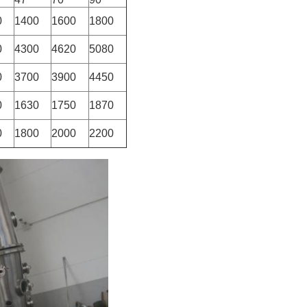
0
1400
1600
1800
0
4300
4620
5080
0
3700
3900
4450
0
1630
1750
1870
0
1800
2000
2200