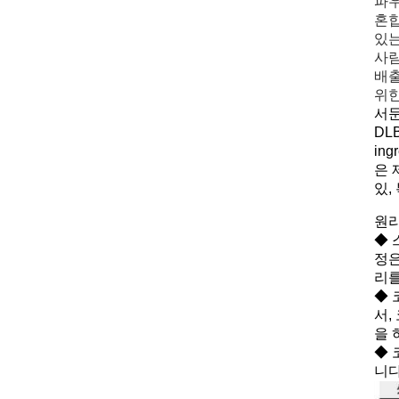
파우
혼합
있는
사람
배출
위한
서
DL
in
은 
있,
원리
◆ 
정은
리를
◆ 
서,
을 
◆ 
니다