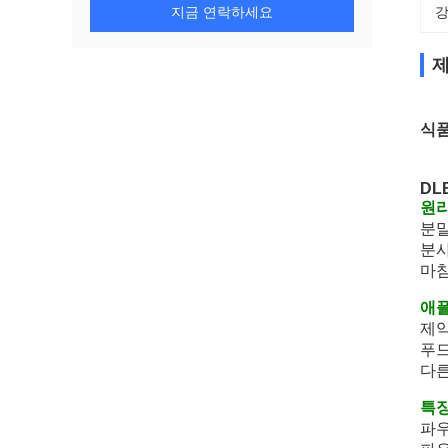
지금 연락하세요
강
제
식품
DL
원리
분말
분사
마침
애플
제약
푸드
다른
특징
파우