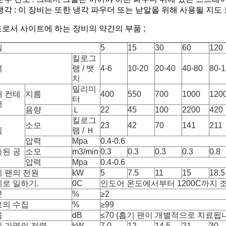
냉각 : 이 장비는 또한 냉각 파우더 또는 낟알을 위해 사용될 지도
로서 사이트에 하는 장비의 약간의 부품 ;
델
5
15
30
60
120
킬로그
력
램 / 뱃
4-6
10-20
20-40
40-80
80-
치
밀리미
재 컨테
지름
400
550
700
1000
120
터
너
음량
Ｌ
22
45
100
2200
420
킬로그
소모
23
42
70
141
211
팀
램 / Ｈ
압력
Mpa
0.4-0.6
축된 공
소모
m3/min
0.3
0.3
0.3
0.3
0.8
압력
Mpa
0.4-0.6
 팬의 전원
kW
5
7.5
11
15
18.5
로 일하기.
0C
인도어 온도에서부터 1200C까지 
분
%
≥2
료의 수집
%
≥99
음
dB
≤70 (흡기 팬이 개별적으로 치료됩
 가열의 전력
kW
7.0
12
14.5
21
30