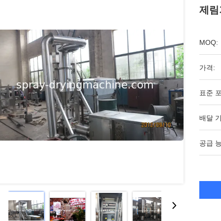
제림
MOQ:
가격:
표준 포
배달 기
공급 능