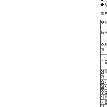
◆ 
참조
모
능
소
이
스
압
기
흡기
임시
수
재
소
전기