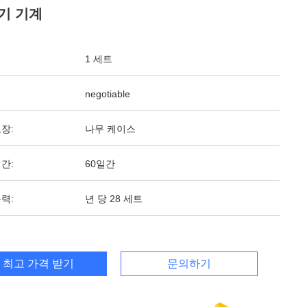
기 기계
1 세트
negotiable
장:
나무 케이스
간:
60일간
력:
년 당 28 세트
최고 가격 받기
문의하기