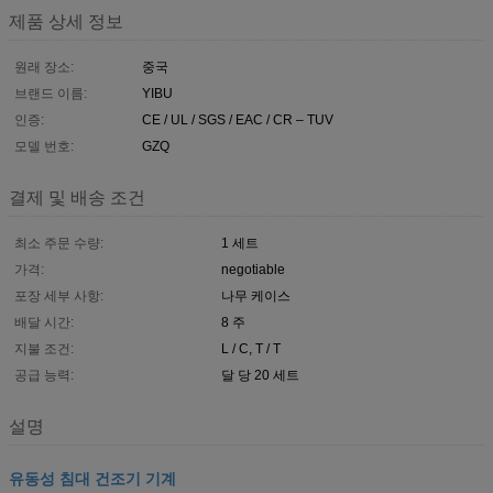
제품 상세 정보
원래 장소:
중국
브랜드 이름:
YIBU
인증:
CE / UL / SGS / EAC / CR – TUV
모델 번호:
GZQ
결제 및 배송 조건
최소 주문 수량:
1 세트
가격:
negotiable
포장 세부 사항:
나무 케이스
배달 시간:
8 주
지불 조건:
L / C, T / T
공급 능력:
달 당 20 세트
설명
유동성 침대 건조기 기계