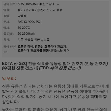
금속 재료:
SUS316/SUS304/ 탄소강, ETC
열원:
증기 / 전기적 / 천연가스 기타 등등
용량:
맞춤형
문서:
FAT/ IQ / OQ / PQ
임시:
80-200'C
물 증발:
50-2500kg/h
특징:
식품 산업을 위한 고능률
흐름층 장비
진동성 흐름식대 건조기
하이 라이
,
,
흐름식대 건조기를 진동시키는 plc 제어
트:
EDTA 산 GZQ 진동 식료품 유동성 침대 건조기
(
진동 건조기
)
(
수평한 진동 건조기
) (FBD 제약 진동 건조기)
일 원리:
진동 유동성 침대는 정체되는 유동성 침대를 기준으로 하여 개
발된 신기술입니다. 기계적인 진동은 유동성 침대에 추가됩니
다. 젖은 질점 입자는 공기 시내에 들어가고 유동성 침대를 형
성합니다.
물자는 호쾌한 힘 분출된 때문이. 공기 배부 판의 진동은 질점