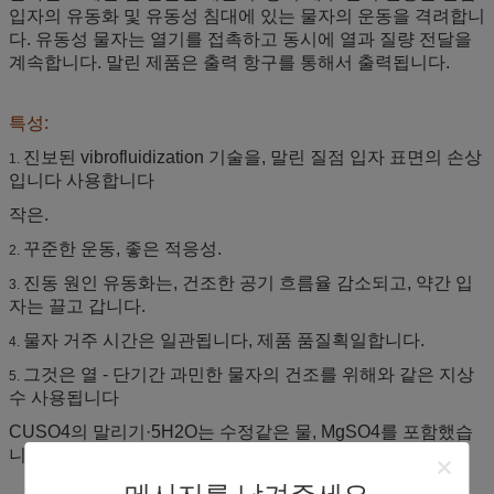
입자의 유동화 및 유동성 침대에 있는 물자의 운동을 격려합니
다. 유동성 물자는 열기를 접촉하고 동시에 열과 질량 전달을
계속합니다. 말린 제품은 출력 항구를 통해서 출력됩니다.
특성:
진보된 vibrofluidization 기술을, 말린 질점 입자 표면의 손상
1.
입니다 사용합니다
작은.
꾸준한 운동, 좋은 적응성.
2.
진동 원인 유동화는, 건조한 공기 흐름율 감소되고, 약간 입
3.
자는 끌고 갑니다.
물자 거주 시간은 일관됩니다, 제품 품질획일합니다.
4.
그것은 열 - 단기간 과민한 물자의 건조를 위해와 같은 지상
5.
수 사용됩니다
CUSO4의 말리기·5H2O는 수정같은 물, MgSO4를 포함했습
니다·7H2O.