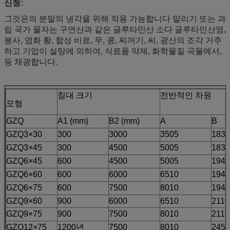
신청:
그것은의 분말의 냉각을 위해 적용 가능합니다 말리기 또는 과
립 국가 물자는 구연산과 같은 글루타민산 소다 글루타민산염,
붕사, 염화 황, 합성 비료, 무, 콩, 찌꺼기, 씨, 광산의 조각 거주
하고 기업이 설탕에 의하여, 식료품 약제, 화학물질 곡물에서,
등 채광합니다.
침대 크기
전반적인 차원
모형
GZQ
A1 (mm)
B2 (mm)
A
B
GZQ3×30
300
3000
3505
183
GZQ3×45
300
4500
5005
183
GZQ6×45
600
4500
5005
194
GZQ6×60
600
6000
6510
194
GZQ6×75
600
7500
8010
194
GZQ9×60
900
6000
6510
2110
GZQ9×75
900
7500
8010
2110
GZQ12×75
1200년
7500
8010
2450