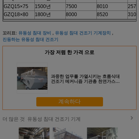
GZQ15×75
1500년
7500
8010
2570
GZQ18×80
1800년
8000
8520
3100
유동성 침대 장비
유동성 침대 건조기 기계장치
꼬리표:
,
,
진동하는 유동성 침대 건조기
가장 저렴 한 가격 으로
과중한 업무를 가열시키는 흐름식대
건조기 메커니즘 기관총 천연가스를
진동시키는 PLC 통제
계속하다
유동성 침대 건조기 기계
더 많은 것