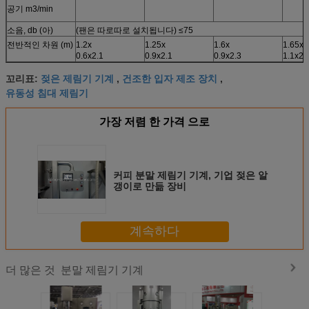
공기 m3/min
소음, db (아)
(팬은 따로따로 설치됩니다) ≤75
전반적인 차원 (m)
1.2x
1.25x
1.6x
1.65x
0.6x2.1
0.9x2.1
0.9x2.3
1.1x2.
젖은 제림기 기계
건조한 입자 제조 장치
꼬리표:
,
,
유동성 침대 제림기
가장 저렴 한 가격 으로
커피 분말 제림기 기계, 기업 젖은 알
갱이로 만듦 장비
계속하다
분말 제림기 기계
더 많은 것