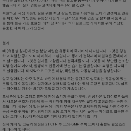
우리는 십년간 명세와 150대의 다른 다른 필요를 충족시키기 위하여 기계를 제조
했습니다. 이 실지 경험은 고객에게 아주 유리할 것입니다.
획일하고, 재생 가능한 질을 위한 최고 살포 방법을 사용하는 고체의 알갱이로 만듦
을 위한 우리의 입증된 유동상 제림기. 극단적으로 빠른 건조 및 온화한 제품 취급
을 통해 높은 가공 효율성. 배치 당 3개에서 500 킬로그램의 배치를 위해 적당한.
유효한 더 배치 크기 요청시;
원리:
배 (유동성 침대)에 있는 분말 과립은 유동화의 국가에서 나타납니다. 그것은 청결
하고 격렬한 공기도 미리 데워지고 섞입니다. 동시에 접착제의 해결책은 콘테이너
로 살포됩니다. 그것은 입자를 포함합니다 접착제를 이다 그것을 되. 부단한 건조한
직행 열기의 이어서, 알갱이로 만들기에 있는 습기는 증발합니다. 과정은 지속적으
로 실행됩니다. 마지막으로 그것은 이상, 획일한 및 다공성 과립을 형성합니다.
살포 덩어리는 아주 작은의 바인더 해결책 또는 중단으로 살포되는 유동상에 있는
분말 입자 이동합니다. 입자에서 덩어리를 형성하는 액체 교량은 창조됩니다. 살포
는 덩어리의 원하는 크기가 도달될 때까지 계속합니다.
모세관에 있는 그리고 표면에 잔여 습기가 증발한 후에, 빈 공간은 알갱이로 만들에
서 새로운 구조가 강하게 하는 바인더에 의해 처음부터 끝까지 고형화되는 동안 창
조됩니다. 유동상에 있는 운동 에너지의 부족은 내부 모세관의 많음을 가진 아주 다
공성 구조 귀착됩니다. 덩어리의 보통 크기 범위는 시작 물자는 마이크로 벌금인 수
있는 그러나, 100개 마이크로미터에서 3까지 밀리미터 입니다.
전자 체계 및 그들의 안전은 21 CFR 부 11와 GMP 부록 11에서 출발된 필요조건
에 따라야 합니다;