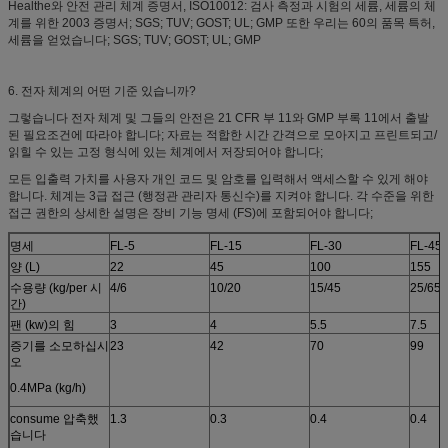
Healthe와 안전 관리 체계 증명서, ISO10012: 검사 측정과 시험의 세륨, 세륨의 체
계를 위한 2003 증명서; SGS; TUV; GOST; UL; GMP 또한 우리는 60의 품목 특허,
세륨을 얻었습니다; SGS; TUV; GOST; UL; GMP
6. 전자 체계의 어떤 기준 있습니까?
그렇습니다 전자 체계 및 그들의 안전은 21 CFR 부 11와 GMP 부록 11에서 출발
된 필요조건에 따라야 합니다; 자료는 적합한 시간 간격으로 모아지고 프린트되고/
읽힐 수 있는 고정 형식에 있는 체계에서 저장되어야 합니다;
모든 입출력 가치를 사용자 개인 코드 및 암호를 입력해서 액세스할 수 있게 해야
합니다. 체계는 3급 접근 (행정관 관리자 통신수)를 지켜야 합니다. 각 수준을 위한
접근 권한의 상세한 설명은 장비 기능 명세 (FS)에 포함되어야 합니다;
명세
FL-5
FL-15
FL-30
FL-45
양 (L)
22
45
100
155
수용량 (kg/per 시
4/6
10/20
15/45
25/65
간)
팬 (kw)의 힘
3
4
5.5
7.5
증기를 소모하십시
23
42
70
99
오
0.4MPa (kg/h)
consume 압축했
1.3
0.3
0.4
0.4
습니다