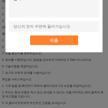
판매 서비스
1. 납품의 앞에 고품질과 전 위임을 가진 제품을 지키십시오;
2. 납품 제 시간에;
3. 고객 요구로 문서의 전 세트를 제공하십시오.
판매 후 서비스
클라이언트의 걱정을 극소화하기 위하여 동정심 많은 서비스를 제공하십시오.
제출
1. 첫번째 건축 계획을 위해 준비하기 위하여 클라이언트를 원조하십시오;
2. 장비를 설치하고 제충하십시오;
3. 첫줄 통신수를 훈련하십시오;
4. 장비를 시험하십시오; 말썽을 급속하게 삭제하는 5.Take 이니셔티브;
6. 기술지원을 제공하십시오;
7. 장기와 우호적 관계를 수립하십시오.
투입을 서비스하십시오
1. 기계 일을 잘 확인하기 위하여 클라이언트 1년 보장을 제공하십시오;
2. 우리는 항상 보충은 적시 당신 보내질 수 있다는 것을 의미하는 예비 품목의 특
정 재고량을 지킵니다;
3. 각 클라이언트에게 우선적인 인용을 보내십시오.