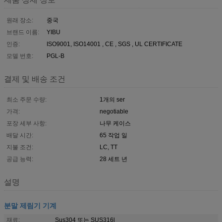
원래 장소:
중국
브랜드 이름:
YIBU
인증:
ISO9001, ISO14001 , CE , SGS , UL CERTIFICATE
모델 번호:
PGL-B
결제 및 배송 조건
최소 주문 수량:
1개의 ser
가격:
negotiable
포장 세부 사항:
나무 케이스
배달 시간:
65 작업 일
지불 조건:
LC, TT
공급 능력:
28 세트 년
설명
분말 제림기 기계
재료:
Sus304 또는 SUS316l