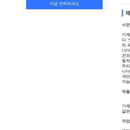
지금 연락하세요
제
서문
기계
다.
의 
니다
건조
동작
우리
니다
극단
가능
애플
기계
같은
작업