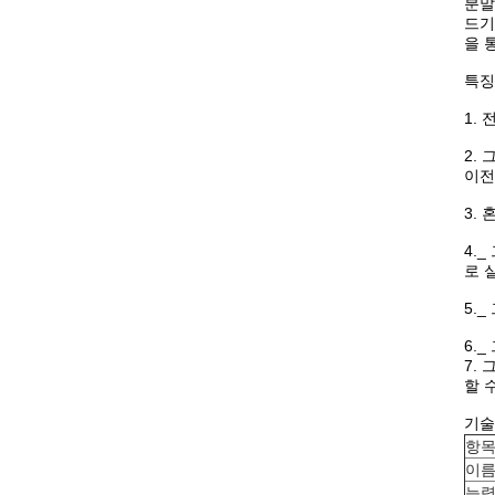
분말
드기
을 
특징
1.
2.
이전
3.
4.
로 
5.
6.
7.
할 
기술
항
이
능