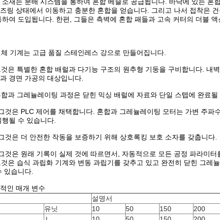
 소재는 분배 시스템을 통하여 혼합 베슬로 공급됩니다. 바닥에 있는 혼합
즈링 상태에서 이동하고 충분한 혼합을 얻습니다. 그리고 나서 접착은 건
통하여 도입됩니다. 한편, 그들은 측벽에 혼합 패들과 고속 커터의 더블 
 전체 기계는 고급 품질 스테인레스 강으로 만들어집니다.
 그것은 특별한 혼합 배럴과 다기능 구조의 원추형 기둥을 구비합니다. 내
과 경면 가공의 대상입니다.
 혼합과 그레뉼레이팅 과정은 닫힌 믹싱 배럴에 자료와 단일 스텝에 완료될
_ 그것은 PLC 제어를 채택합니다. 혼합과 그레뉼레이팅 모터는 가변 주파
실행될 수 있습니다.
_ 그것은 더 안전한 작동을 보증하기 위해 상호록킹 보호 소자를 갖춥니다.
_ 그것은 원래 기록이 실제 것에 따르면서, 자동적으로 모든 공정 파라미
 그것은 습식 과립화 기계와 변동 과립기를 갖추고 있고 완전히 닫힌 그레
수 있습니다.
적인 매개 변수
목
설명서
름
유닛
10
50
150
200
력
Ｌ
10
50
150
200