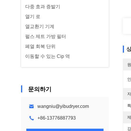
다중 효과 증발기
열기 로
열교환기 기계
펄스 제트 가방 필터
폐열 회복 단위
상
이동할 수 있는 Cip 역
원
문의하기
자
특
wangniu@yibudryer.com
제
+86-13776887793
강