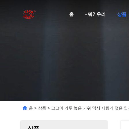
홈
- 뭐? 우리
상품
홈
>
상품
>
코코아 가루 높은 가위 믹서 제림기 젖은 입
상품