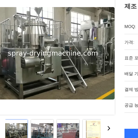
제조
MOQ:
가격:
표준 포
배달 기
결제 방
공급 능