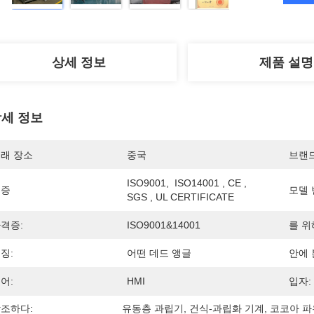
상세 정보
제품 설명
세 정보
래 장소
중국
브랜
ISO9001,  ISO14001 , CE , 
인증
모델 
SGS , UL CERTIFICATE
격증:
ISO9001&14001
를 위
징:
어떤 데드 앵글
안에 
어:
HMI
입자:
조하다:
유동층 과립기
, 
건식-과립화 기계
, 
코코아 파