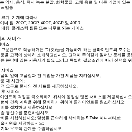
는 약제, 음식, 즉시 녹는 분말, 화학물질, 고체 음료 및 다른 기업에 있
 & 발송
 크기: 기계에 따라서
너 짐: 20OT, 20GP, 40OT, 40GP 및 40FR
 패킹: 플레스틱 필름 또는 나무로 되는 케이스
리의 서비스
서비스
 고문관으로 작동하거든 그(것)들을 가능하게 하는 클라이언트의 조수는
 제품을 고객에 상세히 소개하고십시오, 고객이 주의깊게 일어난 문제를 
 다른 분야에 있는 사용자의 필요 그리고 특별한 필요조건에 따라 선택을 
 서비스
 납품의 앞에 고품질과 전 위임을 가진 제품을 지키십시오;
납품 제 시간에;
 고객 요구로 문서의 전 세트를 제공하십시오.
 후 서비스
이언트의 걱정을 극소화하기 위하여 동정심 많은 서비스를 제공하십시오
 첫번째 건축 계획을 위해 준비하기 위하여 클라이언트를 원조하십시오;
 장비를 설치하고 제충하십시오;
 첫줄 통신수를 훈련하십시오;
 장비를 시험하십시오; 말썽을 급속하게 삭제하는 5.Take 이니셔티브;
 기술지원을 제공하십시오;
 장기와 우호적 관계를 수립하십시오.