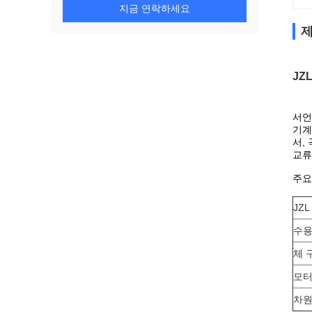
지금 연락하세요
제
JZ
서언
기계
서,
교류
주요
JZL
수
체 
모터
차원 