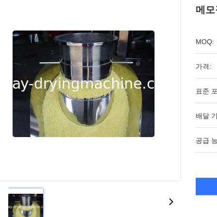
메모
MOQ:
가격:
표준 포
배달 기
공급 능