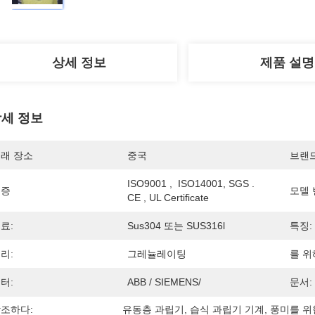
상세 정보
제품 설명
세 정보
래 장소
중국
브랜
ISO9001 ,  ISO14001, SGS . 
인증
모델 
CE , UL Certificate
료:
Sus304 또는 SUS316l
특징:
리:
그레뉼레이팅
를 위
터:
ABB / SIEMENS/
문서:
조하다:
유동층 과립기
, 
습식 과립기 기계
, 
풍미를 위