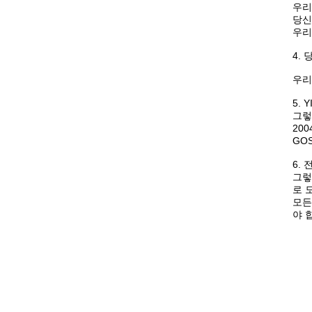
우리
당신
우리
4.
우리
5.
그렇
200
GOS
6.
그렇
로 
모든
야 