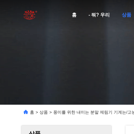
홈
- 뭐? 우리
상품
홈
>
상품
>
풍미를 위한 내미는 분말 제림기 기계는/고
상품