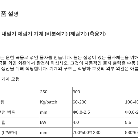
품 설명
L 내밀기 제림기 기계 (비분쇄기) (제림기) (축융기)
는 원한 곡물로 섞인 물자를 만듭니다. 높은 점성이 있는 물자에는을 위해
 곡물 외면 외관에서 완전히 하십시오. 그것의 자동적인 물자 출력은 수동
 생산을 위해 적당합니다. 기계의 구조는 적당하 그것의 외부 외관은 아
 기계 모형
250
300
용량
Kg/batch
60-200
100-4
구멍 범위
mm
Φ0.8-2.5
Φ0.8-2
 힘
kW
4.0
5.5
(L*W*H)
mm
700*500*1230
880*6