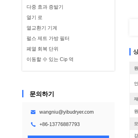
다중 효과 증발기
열기 로
열교환기 기계
펄스 제트 가방 필터
폐열 회복 단위
상
이동할 수 있는 Cip 역
원
문의하기
재
원
wangniu@yibudryer.com
모
+86-13776887793
강