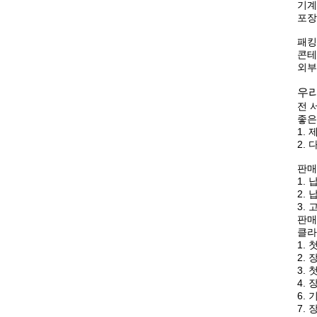
기계
포장
패킹
콘테이
외부
우
전 
좋은
1.
2.
판매
1.
2. 
3.
판매
클라
1.
2.
3.
4.
6.
7.